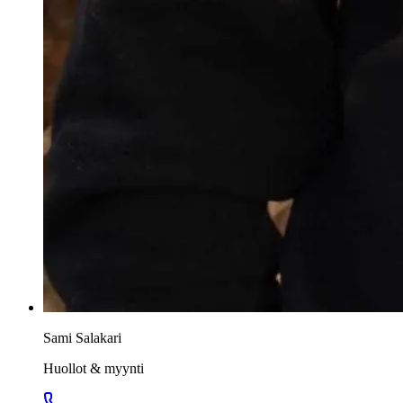
Sami Salakari
Huollot & myynti