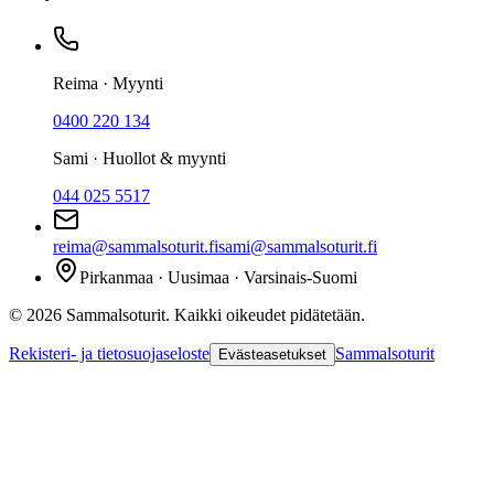
Reima · Myynti
0400 220 134
Sami · Huollot & myynti
044 025 5517
reima@sammalsoturit.fi
sami@sammalsoturit.fi
Pirkanmaa · Uusimaa · Varsinais-Suomi
©
2026
Sammalsoturit. Kaikki oikeudet pidätetään.
Rekisteri- ja tietosuojaseloste
Sammalsoturit
Evästeasetukset