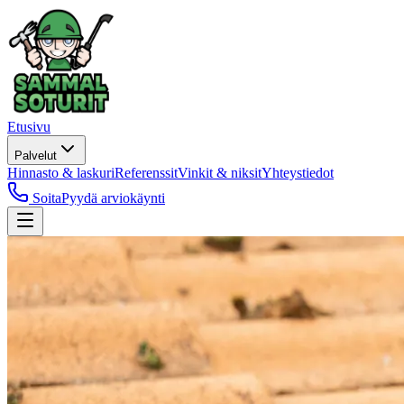
Etusivu
Palvelut
Hinnasto & laskuri
Referenssit
Vinkit & niksit
Yhteystiedot
Soita
Pyydä arviokäynti