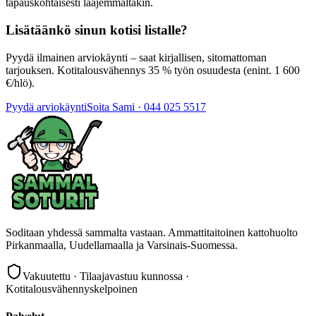
tapauskohtaisesti laajemmaltakin.
Lisätäänkö sinun kotisi listalle?
Pyydä ilmainen arviokäynti – saat kirjallisen, sitomattoman
tarjouksen. Kotitalousvähennys 35 % työn osuudesta (enint. 1 600
€/hlö).
Pyydä arviokäynti
Soita Sami · 044 025 5517
Soditaan yhdessä sammalta vastaan. Ammattitaitoinen kattohuolto
Pirkanmaalla, Uudellamaalla ja Varsinais-Suomessa.
Vakuutettu · Tilaajavastuu kunnossa ·
Kotitalousvähennyskelpoinen