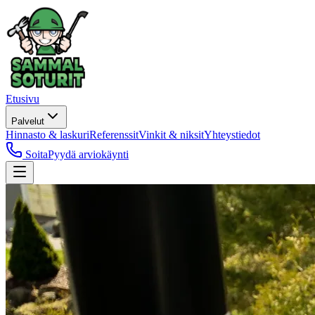
Etusivu
Palvelut
Hinnasto & laskuri
Referenssit
Vinkit & niksit
Yhteystiedot
Soita
Pyydä arviokäynti