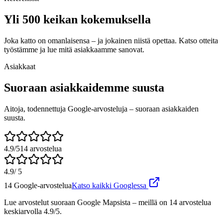
Yli 500 keikan kokemuksella
Joka katto on omanlaisensa – ja jokainen niistä opettaa. Katso otteita
työstämme ja lue mitä asiakkaamme sanovat.
Asiakkaat
Suoraan asiakkaidemme suusta
Aitoja, todennettuja Google-arvosteluja – suoraan asiakkaiden
suusta.
4.9
/5
14
arvostelua
4.9
/ 5
14
Google-arvostelua
Katso kaikki Googlessa
Lue arvostelut suoraan Google Mapsista – meillä on
14
arvostelua
keskiarvolla
4.9
/5.