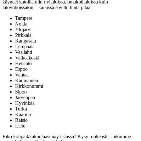
käyneet katoilla niin rivitaloissa, omakotitaloissa kuin
taloyhtiöissäkin – kaikissa sovittu hinta pitää.
Tampere
Nokia
Ylöjärvi
Pirkkala
Kangasala
Lempäälä
Vesilahti
Valkeakoski
Helsinki
Espoo
Vantaa
Kauniainen
Kirkkonummi
Sipoo
Järvenpää
Hyvinkää
Turku
Kaarina
Raisio
Lieto
Eikö kotipaikkakuntaasi näy listassa? Kysy rohkeasti – liikumme