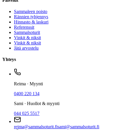
Palvelut
Sammaleen poisto
Rännien tyhjennys
Hinnasto & laskuri
Referenssit
Sammalsoturit
Vinkit & niksit
Vinkit & niksit
Jätä arvostelu
Yhteys
Reima · Myynti
0400 220 134
Sami · Huollot & myynti
044 025 5517
reima@sammalsoturit.fi
sami@sammalsoturit.fi