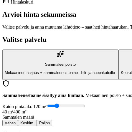
Hintalaskuri
Arvioi hinta sekunneissa
Valitse palvelu ja anna muutama lähtötieto – saat heti hintahaarukan. 
Valitse palvelu
Sammaleenpoisto
Mekaaninen harjaus + sammaleenestoaine. Tiili- ja huopakatoille.
Kourut
Sammaleenestoaine sisältyy aina hintaan.
Mekaaninen poisto + suoj
Katon pinta-ala:
120
m²
40 m²
400 m²
Sammalen määrä
Vähän
Keskim.
Paljon