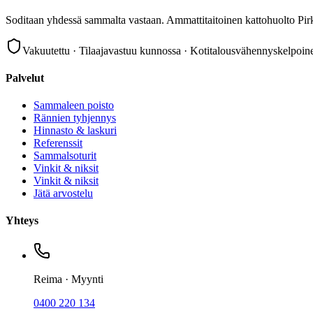
Soditaan yhdessä sammalta vastaan. Ammattitaitoinen kattohuolto Pir
Vakuutettu · Tilaajavastuu kunnossa · Kotitalousvähennyskelpoin
Palvelut
Sammaleen poisto
Rännien tyhjennys
Hinnasto & laskuri
Referenssit
Sammalsoturit
Vinkit & niksit
Vinkit & niksit
Jätä arvostelu
Yhteys
Reima · Myynti
0400 220 134