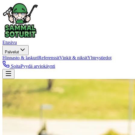
Etusivu
Palvelut
Hinnasto & laskuri
Referenssit
Vinkit & niksit
Yhteystiedot
Soita
Pyydä arviokäynti