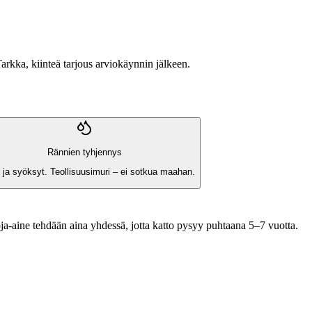
Tarkka, kiinteä tarjous arviokäynnin jälkeen.
Rännien tyhjennys
 ja syöksyt. Teollisuusimuri – ei sotkua maahan.
a-aine tehdään aina yhdessä, jotta katto pysyy puhtaana 5–7 vuotta.